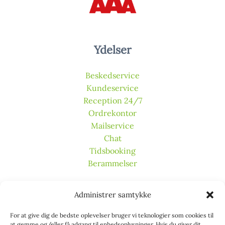
Ydelser
Beskedservice
Kundeservice
Reception 24/7
Ordrekontor
Mailservice
Chat
Tidsbooking
Berammelser
Kontakt os
Administrer samtykke
For at give dig de bedste oplevelser bruger vi teknologier som cookies til
TeleHuset ApS
at gemme og/eller få adgang til enhedsoplysninger. Hvis du giver dit