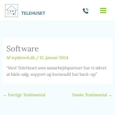
Gå
til
TELEHUSET
indholdet
Software
Af
wp@nwd.dk
/
12. januar 2024
“Med TeleHuset som samarbejdspartner har vi sikret
at både salg, support og kursusafd har back-up”
←
Forrige Testimonial
Næste Testimonial
→